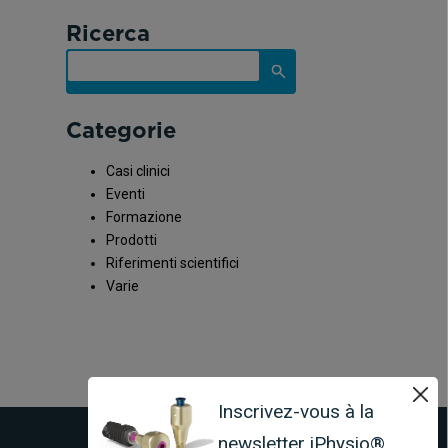
Ricerca
Categorie
Casi clinici
Eventi
Formazione
Prodotti
Riferimenti scientifici
Varie
Inscrivez-vous à la
newsletter iPhysio®