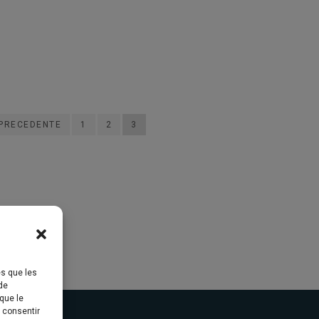
cedente
1
2
3
 PRECEDENTE
1
2
3
es que les
de
que le
s consentir