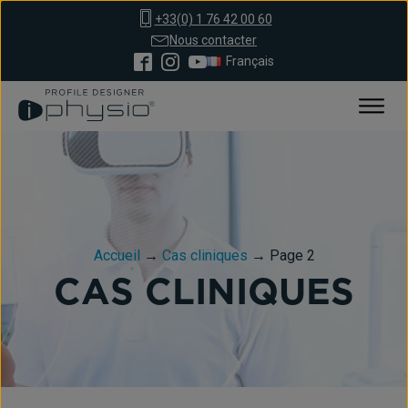
+33(0) 1 76 42 00 60
Nous contacter
Français
Accueil
→
Cas cliniques
→
Page 2
CAS CLINIQUES