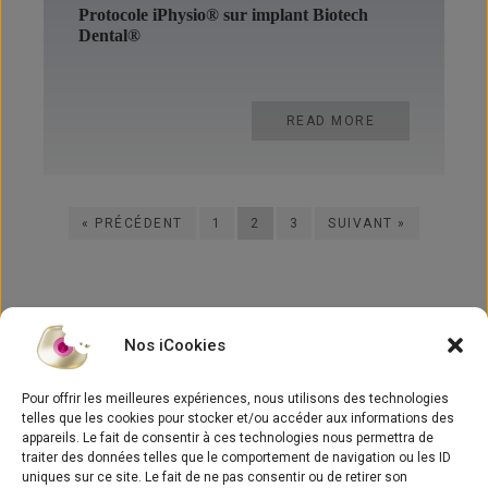
Protocole iPhysio® sur implant Biotech
Dental®
READ MORE
« PRÉCÉDENT
1
2
3
SUIVANT »
Nos iCookies
Pour offrir les meilleures expériences, nous utilisons des technologies
telles que les cookies pour stocker et/ou accéder aux informations des
appareils. Le fait de consentir à ces technologies nous permettra de
traiter des données telles que le comportement de navigation ou les ID
Concept
uniques sur ce site. Le fait de ne pas consentir ou de retirer son