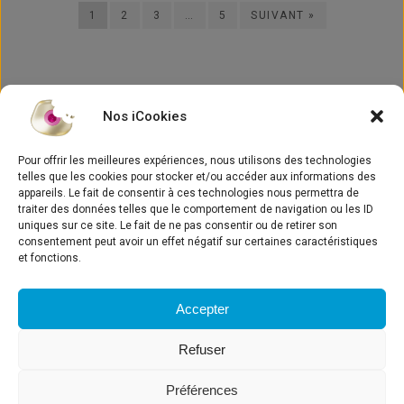
1
2
3
…
5
SUIVANT »
Nos iCookies
Pour offrir les meilleures expériences, nous utilisons des technologies
telles que les cookies pour stocker et/ou accéder aux informations des
appareils. Le fait de consentir à ces technologies nous permettra de
traiter des données telles que le comportement de navigation ou les ID
Concept
uniques sur ce site. Le fait de ne pas consentir ou de retirer son
consentement peut avoir un effet négatif sur certaines caractéristiques
Actualités
et fonctions.
Inscrivez-vous à la
Médiathèque
newsletter iPhysio®
Contact
Accepter
Refuser
LYRA ETK
Mentions légales
Préférences