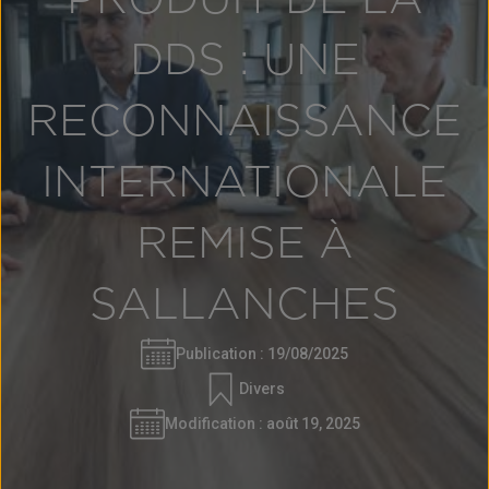
PRODUIT DE LA
DDS : UNE
RECONNAISSANCE
INTERNATIONALE
REMISE À
SALLANCHES
Publication :
19/08/2025
Divers
Modification :
août 19, 2025