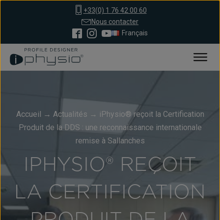
+33(0) 1 76 42 00 60
Nous contacter
Français
Accueil
→
Actualités
→
iPhysio® reçoit la Certification
Produit de la DDS : une reconnaissance internationale
remise à Sallanches
IPHYSIO® REÇOIT
LA CERTIFICATION