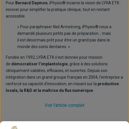
Pour
Bernard Daymon
, iPhysio® incarne la vision de LYRA ETK :
innover pour simplifier la pratique clinique, tout en restant
accessible.
« Pour paraphraser Neil Armstrong, iPhysio® nous a
demandé plusieurs petits pas de préparation… mais
il est désormais prêt pour être un grand pas dans le
monde des soins dentaires. »
Fondée en 1992, LYRA ETK s’est donnée pour mission
de
démocratiser l’implantologie
, grâce à des solutions
cliniquement validées, efficaces, et ouvertes. Depuis son
intégration dans un grand groupe français en 2004, l’entreprise a
renforcé sa capacité d’innovation, en misant sur la
production
locale, la R&D et la maîtrise du flux numérique
.
Voir l'article complet