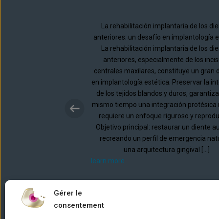
La rehabilitación implantaria de los di
anteriores: un desafío en implantología e
La rehabilitación implantaria de los di
anteriores, especialmente de los incis
centrales maxilares, constituye un gran 
en implantología estética. Preservar la in
de los tejidos blandos y duros, garantiz
mismo tiempo una integración protésica 
requiere un enfoque riguroso y reprodu
Objetivo principal: restaurar un diente 
recreando un perfil de emergencia natu
una arquitectura gingival […]
learn more
Gérer le
consentement