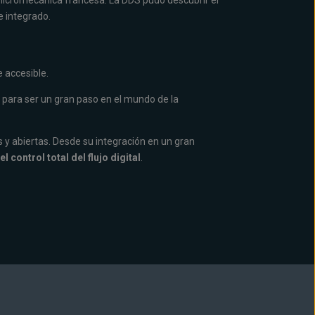
n micromecánica francesa. La DDS pudo descubrir el
e integrado.
e accesible.
para ser un gran paso en el mundo de la
s y abiertas. Desde su integración en un gran
l control total del flujo digital
.