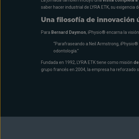
La jornada también incluyó una
visita completa a
saber hacer industrial de LYRA ETK, su exigencia 
Una filosofía de innovación ú
Para
Bernard Daymon
, iPhysio® encarna la visió
“Parafraseando a Neil Armstrong, iPhysio® 
odontología.”
Fundada en 1992, LYRA ETK tiene como misión
de
grupo francés en 2004, la empresa ha reforzado 