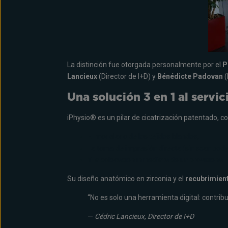
La distinción fue otorgada personalmente por el
P
Lancieux
(Director de I+D) y
Bénédicte Padovan
(
Una solución 3 en 1 al servici
iPhysio® es un pilar de cicatrización patentado, c
El modelado de los tejidos blandos,
La toma de impresión directa (sin scan body
Y la colocación inmediata de un provisional.
Su diseño anatómico en zirconia y el
recubrimient
“No es solo una herramienta digital: contribu
—
Cédric Lancieux, Director de I+D