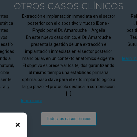
OTROS CASOS CLÍNICOS
entes
Extracción e implantación inmediata en el sector
Reh
stética
posterior con el dispositivo virtuoso iBone -
1.
entes
iPhysio por el Dr. Amarouche – Argelia
posit
ivos
En este nuevo caso clínico, el Dr. Amarouche
Tes
desafío
presenta la gestión de una extracción e
Sutur
tegridad
implantación inmediata en el sector posterior
ando al
mandibular, en un contexto anatómico exigente.
learn m
natural,
El objetivo es preservar los tejidos garantizando
cible.
al mismo tiempo una estabilidad primaria
ausente
óptima, paso clave para el éxito implantológico a
ral y
largo plazo. El protocolo destaca la combinación
[…]
learn more
Todos los casos clínicos