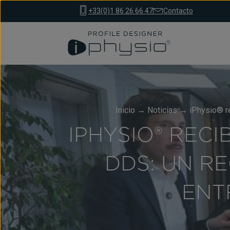
+33(0)1 86 26 66 47
Contacto
Inicio
→
Noticias
→
iPhysio® re
IPHYSIO® REC
DDS: UN R
ENT