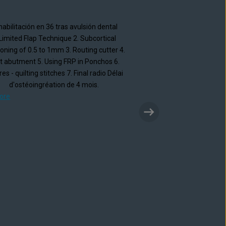
abilitación en 36 tras avulsión dental
Extracción/implantac
 Limited Flap Technique 2. Subcortical
facturación vertical y prov
ioning of 0.5 to 1mm 3. Routing cutter 4.
Designer i
t abutment 5. Using FRP in Ponchos 6.
es - quilting stitches 7. Final radio Délai
learn more
d'ostéoingréation de 4 mois.
ore