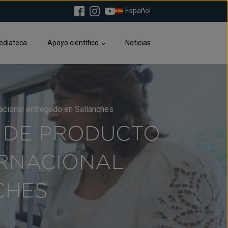
Español
ediateca
Apoyo científico
Noticias
nacional entregado en Sallanches
N DE PRODUCTO
ERNACIONAL
CHES