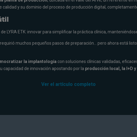
 la planta de producción
, ubicada en el valle del Arve, un referente e
de calidad y su dominio del proceso de producción digital, completament
til
n de LYRA ETK: innovar para simplificar la práctica clínica, manteniéndos
requirió muchos pequeños pasos de preparación… pero ahora está listo 
mocratizar la implantología
con soluciones clínicas validadas, eficace
su capacidad de innovación apostando por la
producción local, la I+D y e
Ver el artículo completo