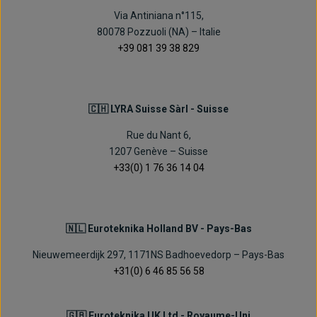
Via Antiniana n°115,
80078 Pozzuoli (NA) – Italie
+39 081 39 38 829
🇨🇭 LYRA Suisse Sàrl - Suisse
Rue du Nant 6,
1207 Genève – Suisse
+33(0) 1 76 36 14 04
🇳🇱 Euroteknika Holland BV - Pays-Bas
Nieuwemeerdijk 297, 1171NS Badhoevedorp – Pays-Bas
+31(0) 6 46 85 56 58
🇬🇧 Euroteknika UK Ltd - Royaume-Uni