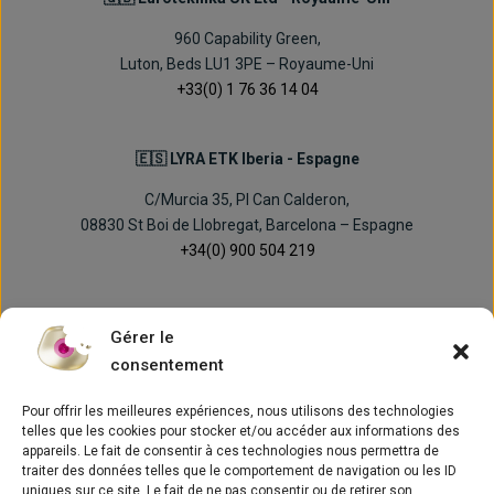
960 Capability Green,
Luton, Beds LU1 3PE – Royaume-Uni
+33(0) 1 76 36 14 04
🇪🇸 LYRA ETK Iberia - Espagne
C/Murcia 35, PI Can Calderon,
08830 St Boi de Llobregat, Barcelona – Espagne
+34(0) 900 504 219
Gérer le
consentement
Pour offrir les meilleures expériences, nous utilisons des technologies
telles que les cookies pour stocker et/ou accéder aux informations des
appareils. Le fait de consentir à ces technologies nous permettra de
traiter des données telles que le comportement de navigation ou les ID
Concepto
uniques sur ce site. Le fait de ne pas consentir ou de retirer son