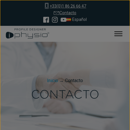
+33(0)1 86 26 66 47
Contacto
Español
Inicio
→
Contacto
CONTACTO