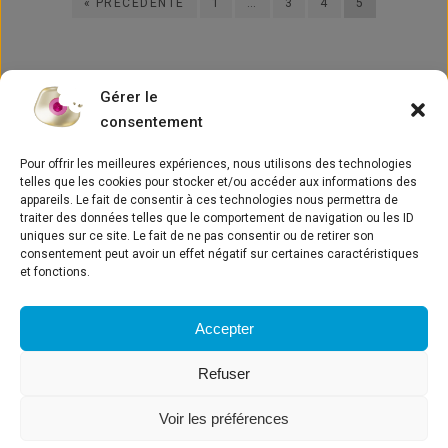
« PRECEDENTE
1
…
3
4
5
Gérer le
consentement
Pour offrir les meilleures expériences, nous utilisons des technologies
telles que les cookies pour stocker et/ou accéder aux informations des
appareils. Le fait de consentir à ces technologies nous permettra de
traiter des données telles que le comportement de navigation ou les ID
Concetto
uniques sur ce site. Le fait de ne pas consentir ou de retirer son
consentement peut avoir un effet négatif sur certaines caractéristiques
Notizie
et fonctions.
Inscrivez-vous à la
Mediateca
newsletter iPhysio®
Contatto
Accepter
Refuser
LYRA ETK
Nota legale e politica sulla privacy
Voir les préférences