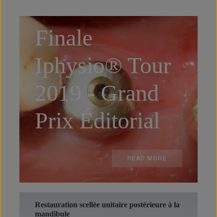
« Précédent
1
2
Finale
Iphysio® Tour
2019 - Grand
Prix Éditorial
READ MORE
Restauration scellée unitaire postérieure à la
mandibule