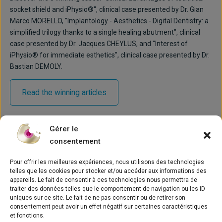
socket shield and iPhysio®", clinical case presented by Dr. Gian
Marco MORELLO, "Implantology - Aesthetics - Digital Dentistry: a
simplified trilogy thanks to a single healing abutment", clinical
case presented by Dr. Jacques CHEYLUS, and "Interest of
iPhysio® for immediate esthetics", clinical case presented by Dr.
Bastian DEMOLY.
Read the winning articles
Gérer le
consentement
Pour offrir les meilleures expériences, nous utilisons des technologies
telles que les cookies pour stocker et/ou accéder aux informations des
appareils. Le fait de consentir à ces technologies nous permettra de
traiter des données telles que le comportement de navigation ou les ID
Concepto
uniques sur ce site. Le fait de ne pas consentir ou de retirer son
consentement peut avoir un effet négatif sur certaines caractéristiques
Noticias
et fonctions.