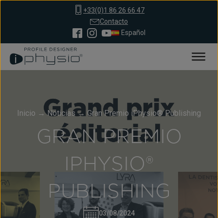
+33(0)1 86 26 66 47
Contacto
Español
Inicio
→
Noticias
→
Gran Premio iPhysio® Publishing
GRAN PREMIO
IPHYSIO®
PUBLISHING
03/08/2024