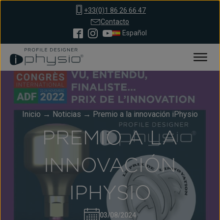
+33(0)1 86 26 66 47
Contacto
Español
Inicio
→
Noticias
→
Premio a la innovación iPhysio
PREMIO A LA
INNOVACIÓN
IPHYSIO
03/08/2024