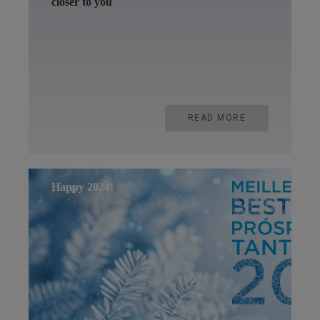
closer to you
READ MORE
Happy 2024!