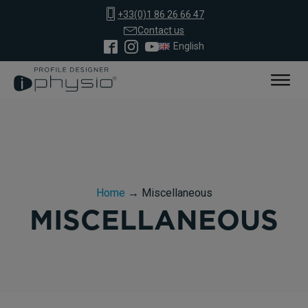
+33(0)1 86 26 66 47
Contact us
English
Home
→
Miscellaneous
MISCELLANEOUS