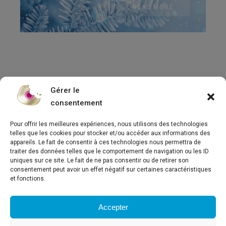
READ MORE
Gérer le
consentement
Pour offrir les meilleures expériences, nous utilisons des technologies
telles que les cookies pour stocker et/ou accéder aux informations des
appareils. Le fait de consentir à ces technologies nous permettra de
traiter des données telles que le comportement de navigation ou les ID
Concept
uniques sur ce site. Le fait de ne pas consentir ou de retirer son
News
consentement peut avoir un effet négatif sur certaines caractéristiques
Are you in the
et fonctions.
Media
right place?
Contact us
Accepter
Français
English