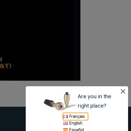
Are you in the
right place?
Français
LYRA ETK
English
Legal notice and
Español