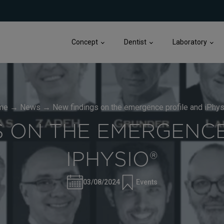
Concept
Dentist
Laboratory
me
→
News
→
New findings on the emergence profile and iPhy
S ON THE EMERGENCE
IPHYSIO®
03/08/2024
Events