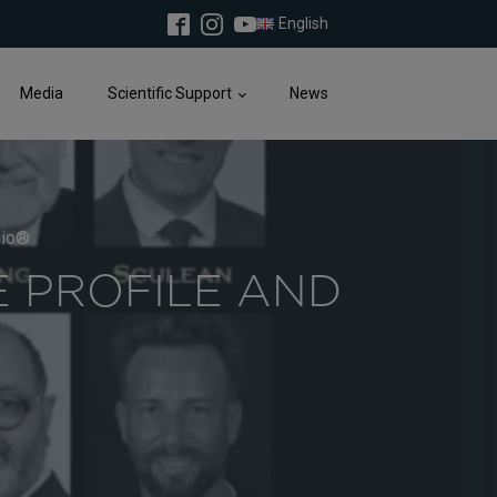
English
Media
Scientific Support
News
sio®
 PROFILE AND