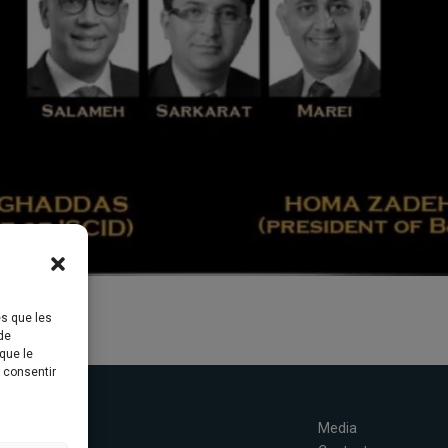
es que les
de
que le
s consentir
Concept
Media