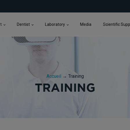
t
Dentist
Laboratory
Media
Scientific Sup
Accueil
→
Training
TRAINING