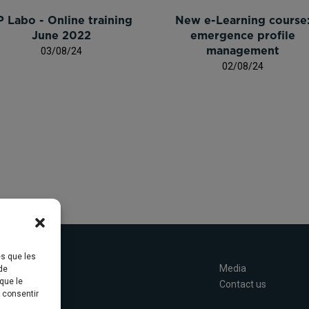
P Labo - Online training
New e-Learning course
June 2022
emergence profile
03/08/24
management
02/08/24
es que les
Concept
Media
de
que le
News
Contact us
s consentir