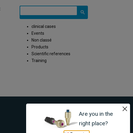
:
clinical cases
Events
Non classé
Products
Scientific references
Training
LYRA ETK
Are you in the
Legal notice and
right place?
privacy policy