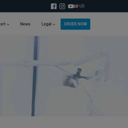
US
port
News
Legal
ORDER NOW